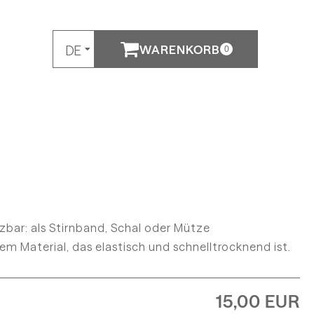
WARENKORB
DE
0
EN
h
tzbar: als Stirnband, Schal oder Mütze
Material, das elastisch und schnelltrocknend ist.
15,00 EUR