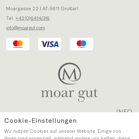
Moargasse 22 | AT-5611 Großarl
Tel.
+43 (0)6414/318
info@moargut.com
INFO
Cookie-Einstellungen
WIDERRUF
|
VERSAND
|
DATENSCHUTZ
|
AGB
|
Wir nutzen Cookies auf unserer Website. Einige von
IMPRESSUM
|
KONTAKT
ihnen sind essenziell, während andere uns helfen, diese